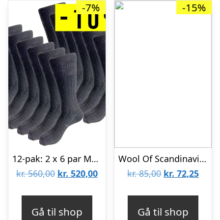
-7%
-15%
12-pak: 2 x 6 par Merino uldsokker uden elastik – Sort
Wool Of Scandinavia Footies Marino Uld Koks Grå
Den
Den
Den
Den
kr.
560,00
kr.
520,00
kr.
85,00
kr.
72,25
oprindelige
aktuelle
oprindelige
aktue
pris
pris
pris
pris
Gå til shop
Gå til shop
var:
er:
var:
er: