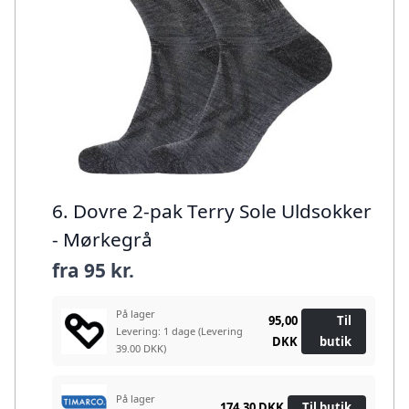
6. Dovre 2-pak Terry Sole Uldsokker
- Mørkegrå
fra
95 kr.
På lager
95,00
Til
Levering: 1 dage
(Levering
DKK
butik
39.00 DKK)
På lager
174,30 DKK
Til butik