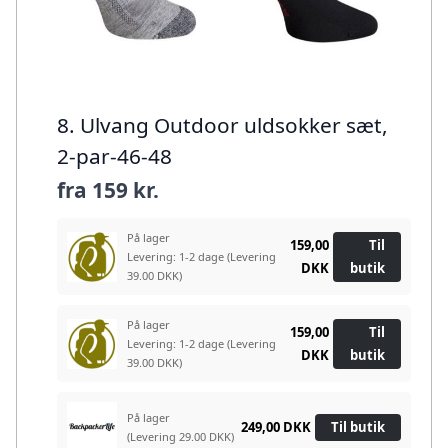
8. Ulvang Outdoor uldsokker sæt,
2-par-46-48
fra
159 kr.
På lager
159,00
Til
Levering: 1-2 dage
(Levering
DKK
butik
39.00 DKK)
På lager
159,00
Til
Levering: 1-2 dage
(Levering
DKK
butik
39.00 DKK)
På lager
249,00 DKK
Til butik
(Levering 29.00 DKK)