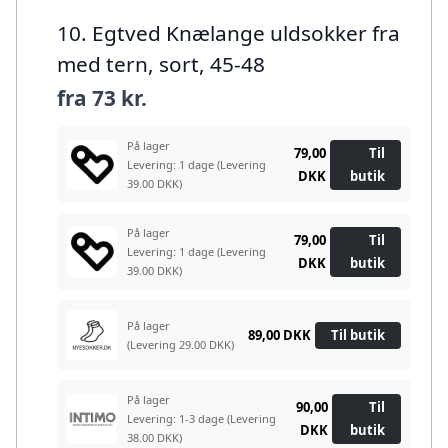
10. Egtved Knælange uldsokker fra
med tern, sort, 45-48
fra
73 kr.
På lager
79,00
Til
Levering: 1 dage
(Levering
DKK
butik
39.00 DKK)
På lager
79,00
Til
Levering: 1 dage
(Levering
DKK
butik
39.00 DKK)
På lager
89,00 DKK
Til butik
(Levering 29.00 DKK)
På lager
90,00
Til
Levering: 1-3 dage
(Levering
DKK
butik
38.00 DKK)