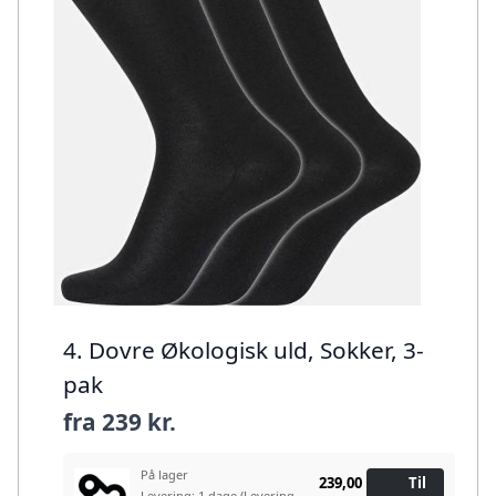
4. Dovre Økologisk uld, Sokker, 3-
pak
fra
239 kr.
På lager
239,00
Til
Levering: 1 dage
(Levering