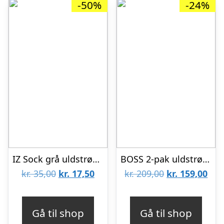
-50%
-24%
IZ Sock grå uldstrømper med angorauld – unisex OUTLET
BOSS 2-pak uldstrømper i mørkegrå til herre
Den
Den
Den
De
kr.
35,00
kr.
17,50
kr.
209,00
kr.
159,00
oprindelige
aktuelle
oprindelige
aktu
pris
pris
pris
pris
Gå til shop
Gå til shop
var:
er:
var:
er: