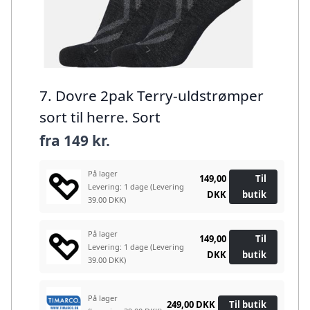
7. Dovre 2pak Terry-uldstrømper
sort til herre. Sort
fra
149 kr.
På lager
149,00
Til
Levering: 1 dage
(Levering
DKK
butik
39.00 DKK)
På lager
149,00
Til
Levering: 1 dage
(Levering
DKK
butik
39.00 DKK)
På lager
249,00 DKK
Til butik