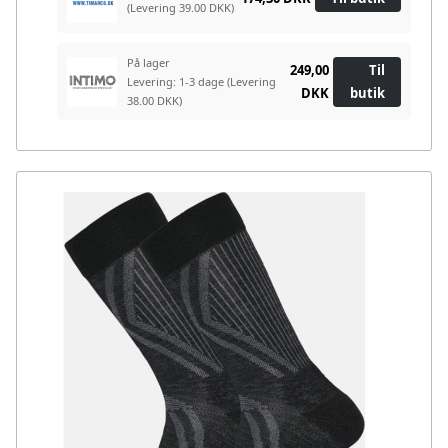
(Levering 39.00 DKK)
På lager
249,00
Til
Levering: 1-3 dage
(Levering
DKK
butik
38.00 DKK)