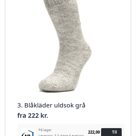
3. Blåkläder uldsok grå
fra
222 kr.
På lager
222,00
Til
Levering: 3-5 dage
(Levering