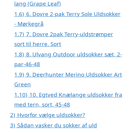
lang (Grape Leaf)
1.6)
6. Dovre 2-pak Terry Sole Uldsokker
- Mørkegrå
1.7)
7. Dovre 2pak Terry-uldstrømper
sort til herre. Sort
1.8)
8. Ulvang Outdoor uldsokker sæt, 2-
par-46-48
1.9)
9. Deerhunter Merino Uldsokker Art
Green
1.10)
10. Egtved Knælange uldsokker fra
med tern, sort, 45-48
2)
Hvorfor vælge uldsokker?
3)
Sådan vasker du sokker af uld