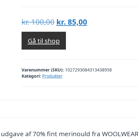
Den
Den
kr.
100,00
kr.
85,00
oprindelige
aktuelle
pris
pris
Gå til shop
var:
er:
kr. 100,00.
kr. 85,00.
Varenummer (SKU):
1027293084313438958
Kategori:
Produkter
s udgave af 70% fint merinould fra WOOLWEAR