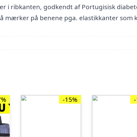
r i ribkanten, godkendt af Portugisisk diabet
gå mærker på benene pga. elastikkanter som k
7%
-15%